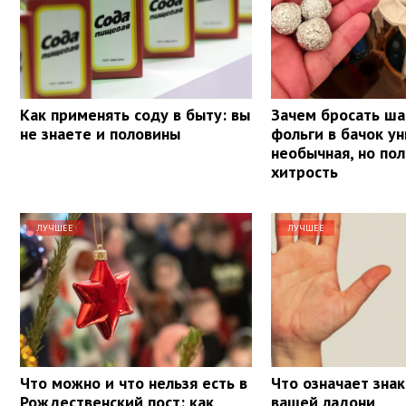
Как применять соду в быту: вы
Зачем бросать ша
не знаете и половины
фольги в бачок ун
необычная, но по
хитрость
ЛУЧШЕЕ
ЛУЧШЕЕ
Что можно и что нельзя есть в
Что означает знак
Рождественский пост: как
вашей ладони