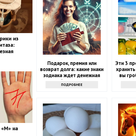
рики из
итаза:
лезная
Подарок, премия или
Эти 3 п
возврат долга: какие знаки
хранить
зодиака ждет денежная
вы гро
удача в ближайшие 5 дней
ПОДРОБНЕЕ
 «М» на