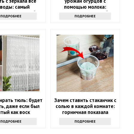
ть с зеркала все
урожай огурцов с
зводы: самый
помощью молока:
ктивный способ
интересный способ
ПОДРОБНЕЕ
ПОДРОБНЕЕ
ирать тюль: будет
Зачем ставить стаканчик с
ь, даже если был
солью в каждой комнате:
тый как воск
горничная показала
простую хитрость
ПОДРОБНЕЕ
ПОДРОБНЕЕ