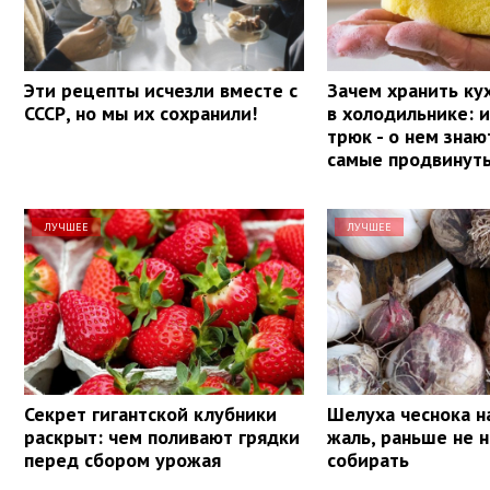
Эти рецепты исчезли вместе с
Зачем хранить ку
СССР, но мы их сохранили!
в холодильнике: 
трюк - о нем знаю
самые продвинут
ЛУЧШЕЕ
ЛУЧШЕЕ
Секрет гигантской клубники
Шелуха чеснока на
раскрыт: чем поливают грядки
жаль, раньше не н
перед сбором урожая
собирать