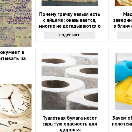
Почему гречку нельзя есть
Мас
с яйцами: оказывается,
заверни
многие не догадываются о
в блинч
таком запрете
как 
ПОДРОБНЕЕ
документ в
итывать на
Туалетная бумага несет
Зачем о
скрытую опасность для
полотенц
здоровья