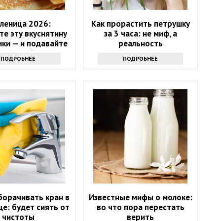
леница 2026:
Как прорастить петрушку
те эту вкуснятину
за 3 часа: не миф, а
ики — и подавайте
реальность
главное блюдо
ПОДРОБНЕЕ
ПОДРОБНЕЕ
борачивать кран в
Известные мифы о молоке:
е: будет сиять от
во что пора перестать
чистоты
верить