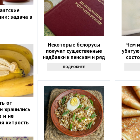
гантские
ии: задача в
Некоторые белорусы
Чем 
получат существенные
убитую
надбавки к пенсиям и ряд
состо
льгот
дешевы
ПОДРОБНЕЕ
ть от
ни хранились
 и не
ая хитрость