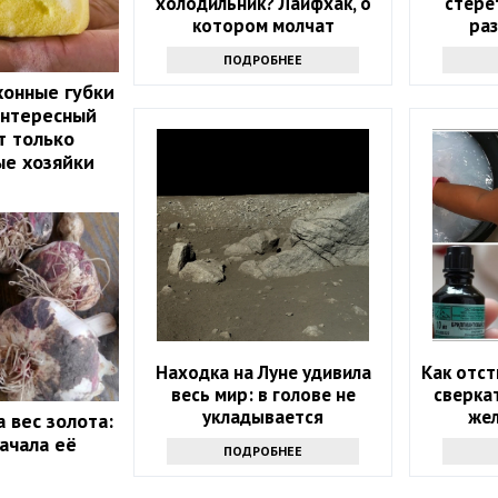
холодильник? Лайфхак, о
стере
котором молчат
ра
эффе
ПОДРОБНЕЕ
хонные губки
интересный
т только
ые хозяйки
Находка на Луне удивила
Как отст
весь мир: в голове не
сверкат
укладывается
жел
 вес золота:
ачала её
ПОДРОБНЕЕ