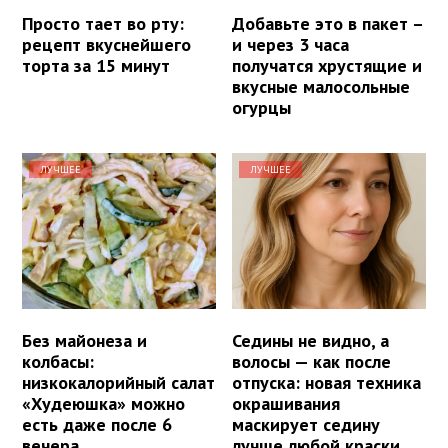
Просто тает во рту:
Добавьте это в пакет –
рецепт вкуснейшего
и через 3 часа
торта за 15 минут
получатся хрустящие и
вкусные малосольные
огурцы
ЛУЧШЕЕ
ЛУЧШЕЕ
Без майонеза и
Седины не видно, а
колбасы:
волосы — как после
низкокалорийный салат
отпуска: новая техника
«Худеюшка» можно
окрашивания
есть даже после 6
маскирует седину
вечера
лучше любой краски