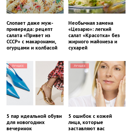
Слопает даже муж-
Необычная замена
привереда: рецепт
«Цезарю»: легкий
салата «Привет из
салат «Красотка» без
СССР» с макаронами,
жирного майонеза и
огурцами и колбасой
сухарей
ЛУЧШЕЕ
ЛУЧШЕЕ
5 пар идеальной обуви
5 ошибок с кожей
для новогодних
лица, которые
вечеринок
заставляют вас