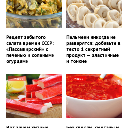
Рецепт забытого
Пельмени никогда не
салата времен СССР:
разварятся: добавьте в
«Пассажирский» с
тесто 1 секретный
печенью и солеными
продукт — эластичные
огурцами
и тонкие
ЛУЧШЕЕ
ЛУЧШЕЕ
Вот зачем хитрые
Без свеклы, сметаны и